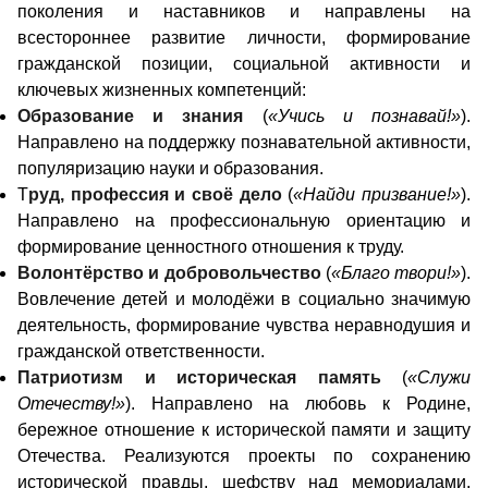
поколения и наставников и направлены на
всестороннее развитие личности, формирование
гражданской позиции, социальной активности и
ключевых жизненных компетенций:
Образование и знания
(
«Учись и познавай!»
).
Направлено на поддержку познавательной активности,
популяризацию науки и образования.
Т
руд, профессия и своё дело
(
«Найди призвание!»
).
Направлено на профессиональную ориентацию и
формирование ценностного отношения к труду.
Волонтёрство и добровольчество
(
«Благо твори!»
).
Вовлечение детей и молодёжи в социально значимую
деятельность, формирование чувства неравнодушия и
гражданской ответственности.
Патриотизм и историческая память
(
«Служи
Отечеству!»
). Направлено на любовь к Родине,
бережное отношение к исторической памяти и защиту
Отечества. Реализуются проекты по сохранению
исторической правды, шефству над мемориалами,